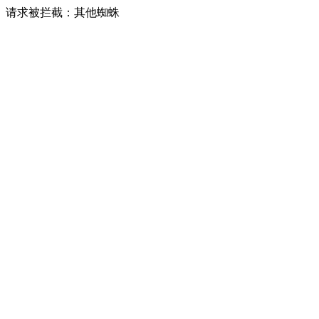
请求被拦截：其他蜘蛛