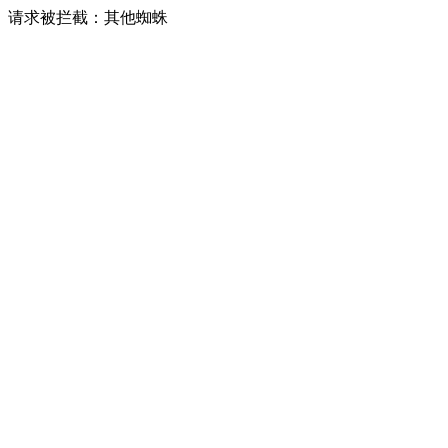
请求被拦截：其他蜘蛛