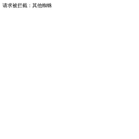
请求被拦截：其他蜘蛛