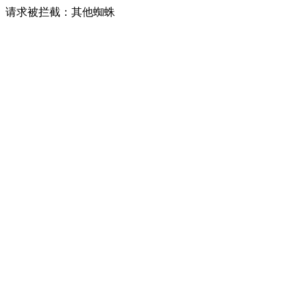
请求被拦截：其他蜘蛛