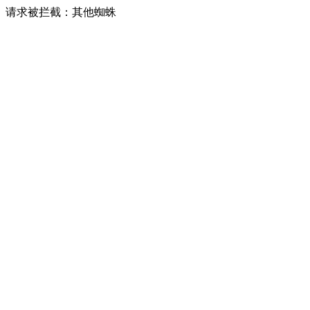
请求被拦截：其他蜘蛛