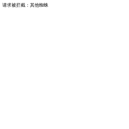
请求被拦截：其他蜘蛛