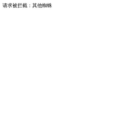
请求被拦截：其他蜘蛛