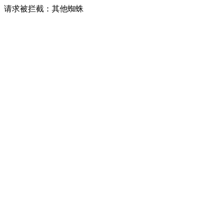
请求被拦截：其他蜘蛛