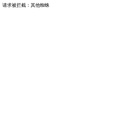
请求被拦截：其他蜘蛛