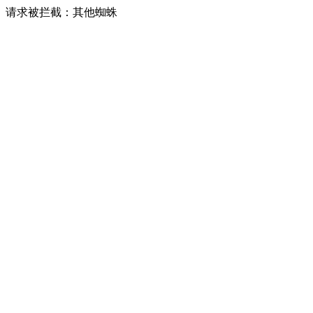
请求被拦截：其他蜘蛛