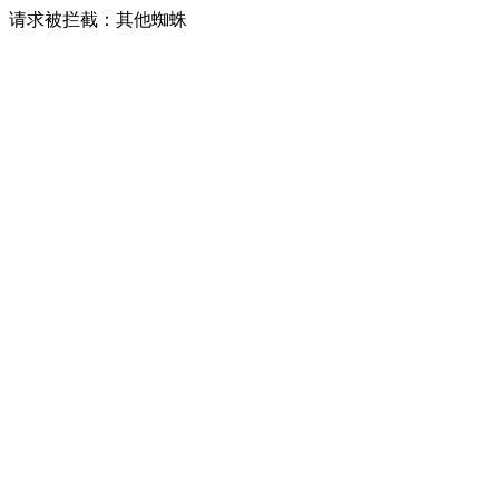
请求被拦截：其他蜘蛛