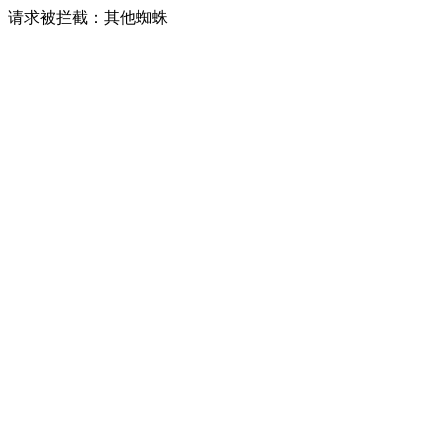
请求被拦截：其他蜘蛛