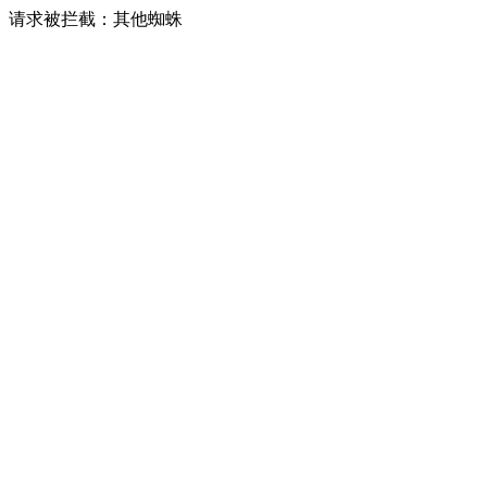
请求被拦截：其他蜘蛛