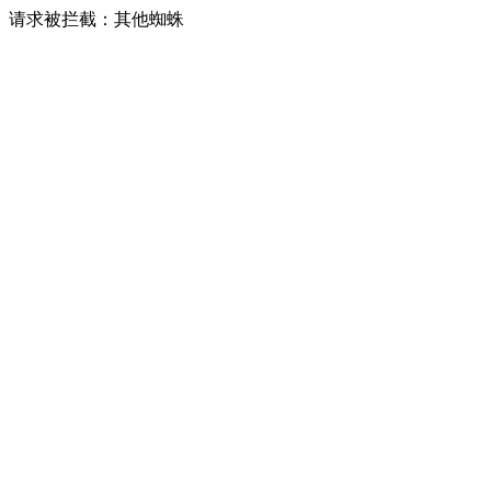
请求被拦截：其他蜘蛛