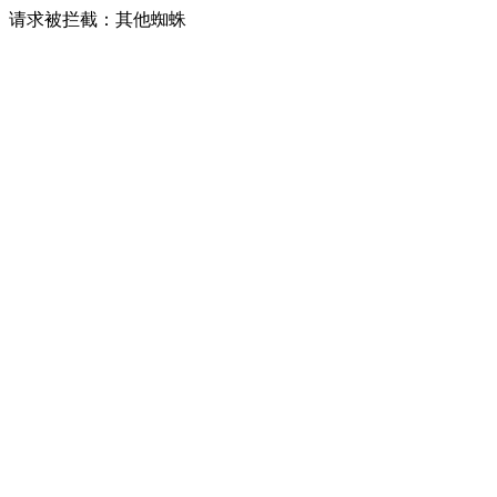
请求被拦截：其他蜘蛛