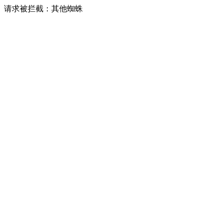
请求被拦截：其他蜘蛛