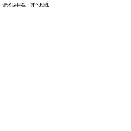
请求被拦截：其他蜘蛛