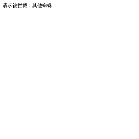
请求被拦截：其他蜘蛛