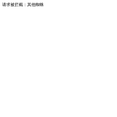
请求被拦截：其他蜘蛛