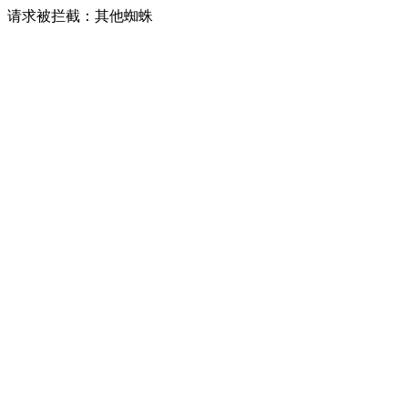
请求被拦截：其他蜘蛛