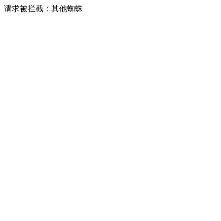
请求被拦截：其他蜘蛛