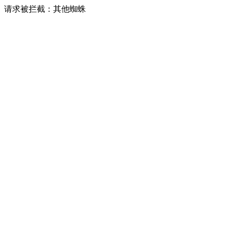
请求被拦截：其他蜘蛛