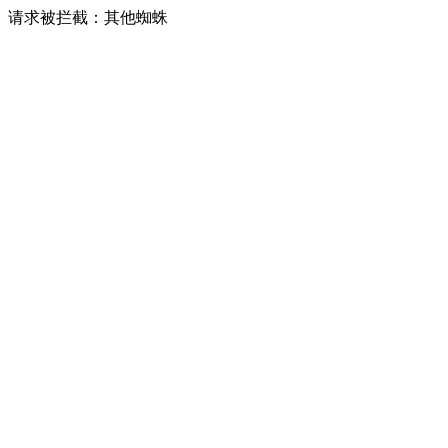
请求被拦截：其他蜘蛛