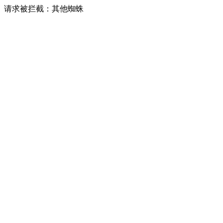
请求被拦截：其他蜘蛛