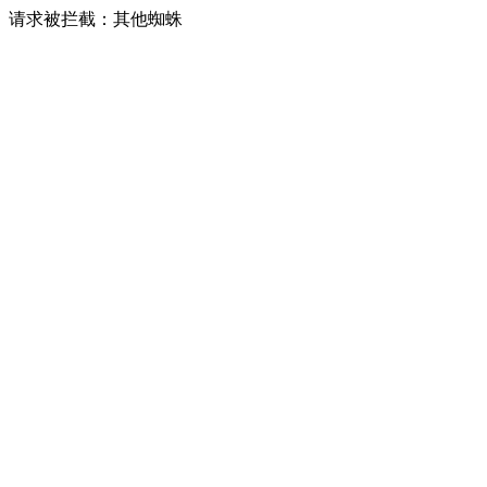
请求被拦截：其他蜘蛛