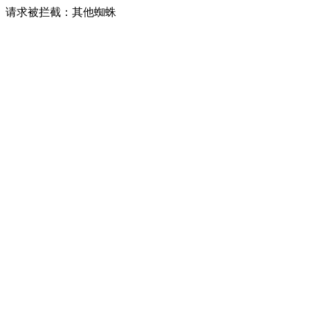
请求被拦截：其他蜘蛛