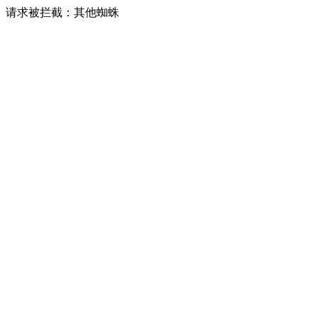
请求被拦截：其他蜘蛛