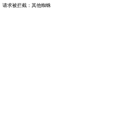
请求被拦截：其他蜘蛛