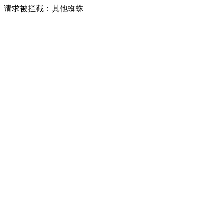
请求被拦截：其他蜘蛛