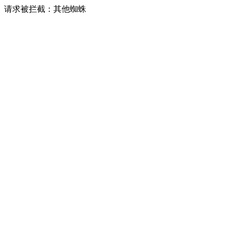
请求被拦截：其他蜘蛛