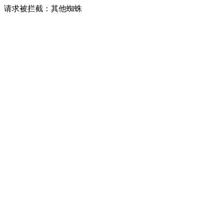
请求被拦截：其他蜘蛛